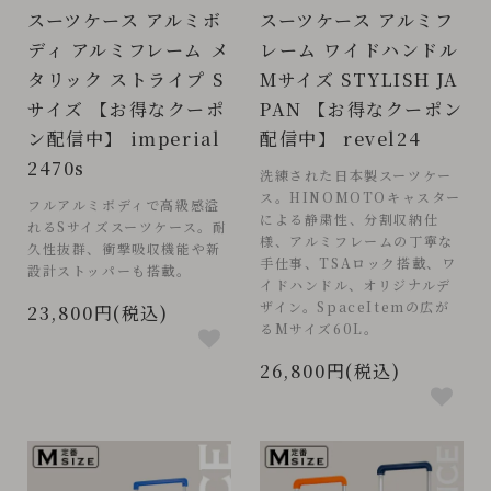
スーツケース アルミボ
スーツケース アルミフ
ディ アルミフレーム メ
レーム ワイドハンドル
タリック ストライプ S
Mサイズ STYLISH JA
サイズ 【お得なクーポ
PAN 【お得なクーポン
ン配信中】 imperial
配信中】 revel24
2470s
洗練された日本製スーツケー
ス。HINOMOTOキャスター
フルアルミボディで高級感溢
による静粛性、分割収納仕
れるSサイズスーツケース。耐
様、アルミフレームの丁寧な
久性抜群、衝撃吸収機能や新
手仕事、TSAロック搭載、ワ
設計ストッパーも搭載。
イドハンドル、オリジナルデ
ザイン。SpaceItemの広が
23,800円(税込)
るMサイズ60L。
26,800円(税込)