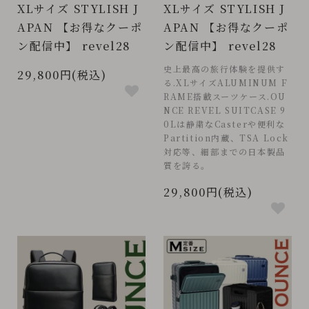
XLサイズ STYLISH J
XLサイズ STYLISH J
APAN 【お得なクーポ
APAN 【お得なクーポ
ン配信中】 revel28
ン配信中】 revel28
史上最高の旅行体験を提供す
29,800円(税込)
る.XLサイズALUMINUM F
RAME搭載スーツケース.OU
NCE REVEL SUITCASE 9
0Lは静粛なCasterや便利な
Partition内蔵、TSA Lock
対応等、細部までの日本製品
質を誇る。
29,800円(税込)