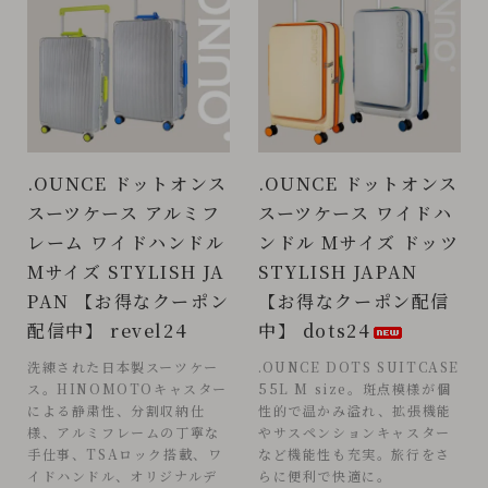
.OUNCE ドットオンス
.OUNCE ドットオンス
スーツケース アルミフ
スーツケース ワイドハ
レーム ワイドハンドル
ンドル Mサイズ ドッツ
Mサイズ STYLISH JA
STYLISH JAPAN
PAN 【お得なクーポン
【お得なクーポン配信
配信中】 revel24
中】 dots24
洗練された日本製スーツケー
.OUNCE DOTS SUITCASE
ス。HINOMOTOキャスター
55L M size。斑点模様が個
による静粛性、分割収納仕
性的で温かみ溢れ、拡張機能
様、アルミフレームの丁寧な
やサスペンションキャスター
手仕事、TSAロック搭載、ワ
など機能性も充実。旅行をさ
イドハンドル、オリジナルデ
らに便利で快適に。