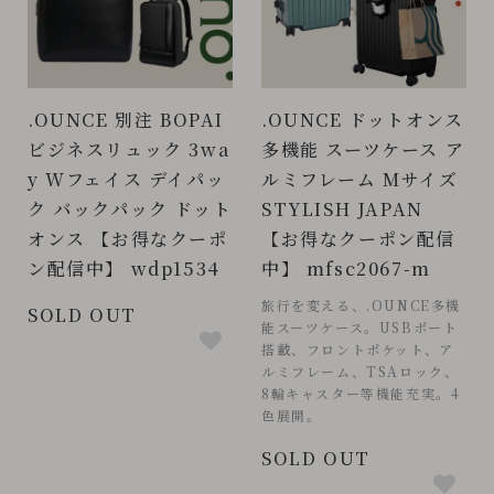
.OUNCE 別注 BOPAI
.OUNCE ドットオンス
ビジネスリュック 3wa
多機能 スーツケース ア
y Wフェイス デイパッ
ルミフレーム Mサイズ
ク バックパック ドット
STYLISH JAPAN
オンス 【お得なクーポ
【お得なクーポン配信
ン配信中】 wdp1534
中】 mfsc2067-m
旅行を変える、.OUNCE多機
SOLD OUT
能スーツケース。USBポート
搭載、フロントポケット、ア
ルミフレーム、TSAロック、
8輪キャスター等機能充実。4
色展開。
SOLD OUT