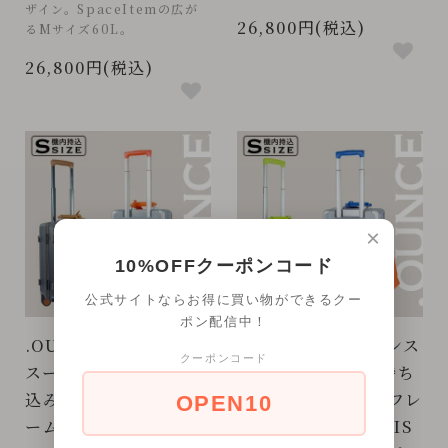
ザイン。SpaceItemの広が
26,800円(税込)
るMサイズ60L。
26,800円(税込)
×
10%OFFクーポンコード
公式サイトならお得に買い物ができるクー
ポン配信中！
.OUNCE ドットオンス
.OUNCE ドットオンス
クーポンコード
スーツケース 機内持ち
スーツケース 機内持ち
込み 多機能 アルミフレ
込み 多機能 アルミフレ
OPEN10
ーム Sサイズ STYLIS
ーム Sサイズ STYLIS