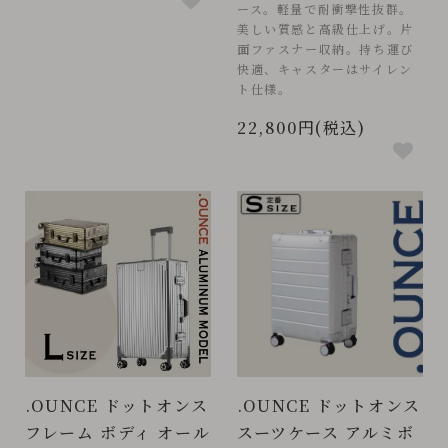
ース。軽量で耐衝撃性抜群。
美しい質感と高級仕上げ。片
面ファスナー収納。持ち運び
快適、キャスターはサイレン
ト仕様。
22,800円(税込)
.OUNCE ドットオンス
.OUNCE ドットオンス
フレーム ボディ オール
スーツケース アルミボ