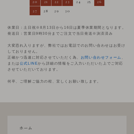
20
21
22
23
24
25
26
27
28
29
30
休業日：土日祝※8月13日から16日は夏季休業期間となります。
発送日：営業日9時30分までご注文で当日発送※決済済み
大変恐れ入りますが、弊社ではお電話でのお問い合わせはお受け
しておりません。
正確かつ迅速に対応させていただく為、
お問い合わせフォーム
、
または
公式LINE
から詳細の情報をご入力いただいた上でご対応
させていただいております。
何卒、ご理解ご協力の程、宜しくお願い致します。
ホーム