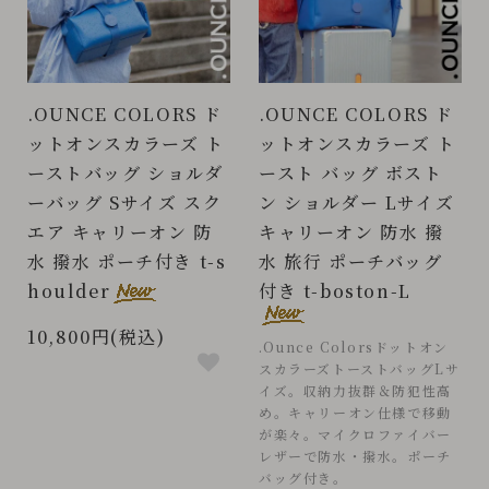
.OUNCE COLORS ド
.OUNCE COLORS ド
ットオンスカラーズ ト
ットオンスカラーズ ト
ーストバッグ ショルダ
ースト バッグ ボスト
ーバッグ Sサイズ スク
ン ショルダー Lサイズ
エア キャリーオン 防
キャリーオン 防水 撥
水 撥水 ポーチ付き t-s
水 旅行 ポーチバッグ
houlder
付き t-boston-L
10,800円(税込)
.Ounce Colorsドットオン
スカラーズトーストバッグLサ
イズ。収納力抜群＆防犯性高
め。キャリーオン仕様で移動
が楽々。マイクロファイバー
レザーで防水・撥水。ポーチ
バッグ付き。