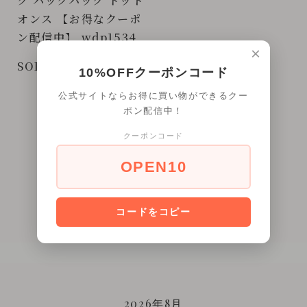
ク バックパック ドット
オンス 【お得なクーポ
ン配信中】 wdp1534
×
SOLD OUT
10%OFFクーポンコード
公式サイトならお得に買い物ができるクー
ポン配信中！
クーポンコード
全
5
商品中
1 - 5
表示
OPEN10
1
ページ目
コードをコピー
CALENDAR
2026年8月