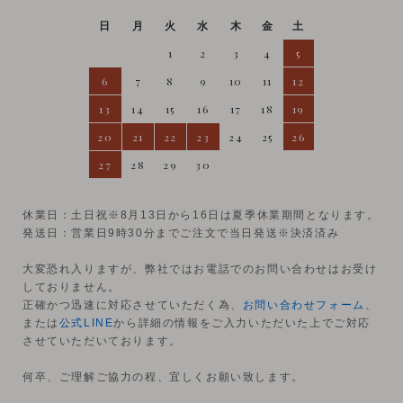
日
月
火
水
木
金
土
1
2
3
4
5
6
7
8
9
10
11
12
13
14
15
16
17
18
19
20
21
22
23
24
25
26
27
28
29
30
休業日：土日祝※8月13日から16日は夏季休業期間となります。
発送日：営業日9時30分までご注文で当日発送※決済済み
大変恐れ入りますが、弊社ではお電話でのお問い合わせはお受け
しておりません。
正確かつ迅速に対応させていただく為、
お問い合わせフォーム
、
または
公式LINE
から詳細の情報をご入力いただいた上でご対応
させていただいております。
何卒、ご理解ご協力の程、宜しくお願い致します。