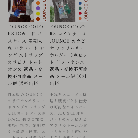
.OUNCE COLO
.OUNCE COLO
RS ICカード パ
RS コインケース
スケース 定期入
.OUNCE カラビ
れ パラコード ロ
ナ アクリルキー
ング ストラップ
ホルダー 3点セッ
カラビナ ドット
ト ドットオンス
オンス 返品・交
返品・交換不可商
換不可商品 メー
品 メール便 送料
ル便 送料無料
無料
日本製の.OUNCE
小銭をスムーズに整
オリジナルパラコー
理！硬貨ごとに仕分
ドロングストラップ
け可能なコインケー
とICカードケースが
ス。.OUNCEオリ
1つに。長さ自在に
ジナルのカラビナと
調整可能で、定期券
アクリルキーホルダ
や社員証に最適。ユ
ーもセット！使いや
ニセックス対応でギ
すさもデザイン性も